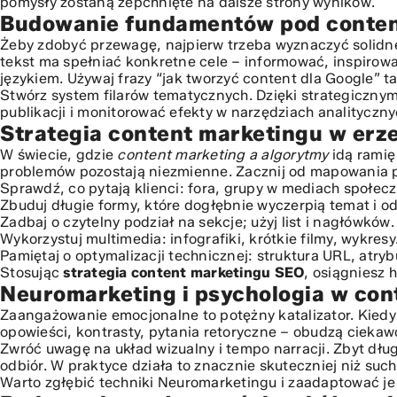
pomysły zostaną zepchnięte na dalsze strony wyników.
Budowanie fundamentów pod content
Pivotowanie biznesu i adaptacja contentu: Podsumowanie
Żeby zdobyć przewagę, najpierw trzeba wyznaczyć solidne 
tekst ma spełniać konkretne cele – informować, inspirow
językiem. Używaj frazy “jak tworzyć content dla Google” 
Stwórz system filarów tematycznych. Dzięki
strategicznym
publikacji i monitorować efekty w narzędziach analityczny
Strategia content marketingu w erz
W świecie, gdzie
content marketing a algorytmy
idą ramię
problemów pozostają niezmienne. Zacznij od mapowania po
Sprawdź, co pytają klienci: fora, grupy w mediach społec
Zbuduj długie formy, które dogłębnie wyczerpią temat i o
Zadbaj o czytelny podział na sekcje; użyj list i nagłówków.
Wykorzystuj multimedia: infografiki, krótkie filmy, wykresy
Pamiętaj o optymalizacji technicznej: struktura URL, atrybu
Stosując
strategia content marketingu SEO
, osiągniesz 
Neuromarketing i psychologia w con
Zaangażowanie emocjonalne to potężny katalizator. Kiedy c
opowieści, kontrasty, pytania retoryczne – obudzą ciekawo
Zwróć uwagę na układ wizualny i tempo narracji. Zbyt dług
odbiór. W praktyce działa to znacznie skuteczniej niż such
Warto zgłębić techniki
Neuromarketingu
i zaadaptować je