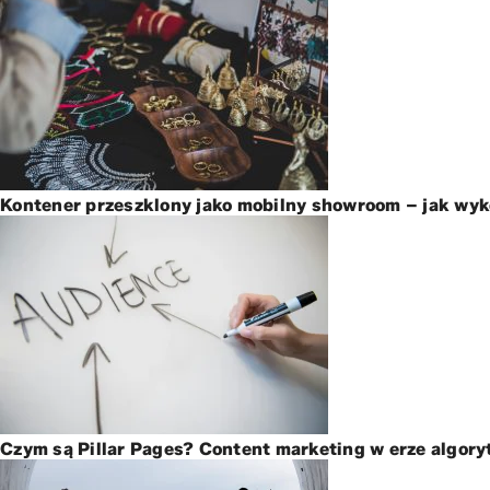
Kontener przeszklony jako mobilny showroom – jak wyk
Czym są Pillar Pages? Content marketing w erze algor