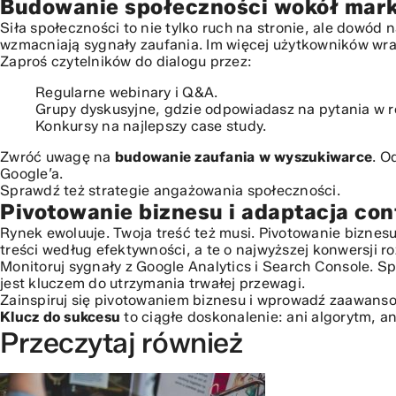
Budowanie społeczności wokół mark
Siła społeczności to nie tylko ruch na stronie, ale dowód
wzmacniają sygnały zaufania. Im więcej użytkowników wrac
Zaproś czytelników do dialogu przez:
Regularne webinary i Q&A.
Grupy dyskusyjne, gdzie odpowiadasz na pytania w r
Konkursy na najlepszy case study.
Zwróć uwagę na
budowanie zaufania w wyszukiwarce
. O
Google’a.
Sprawdź też
strategie angażowania społeczności
.
Pivotowanie biznesu i adaptacja co
Rynek ewoluuje. Twoja treść też musi. Pivotowanie biznes
treści według efektywności, a te o najwyższej konwersji roz
Monitoruj sygnały z Google Analytics i Search Console. S
jest kluczem do utrzymania trwałej przewagi.
Zainspiruj się
pivotowaniem biznesu
i wprowadź zaawansow
Klucz do sukcesu
to ciągłe doskonalenie: ani algorytm, a
Przeczytaj również