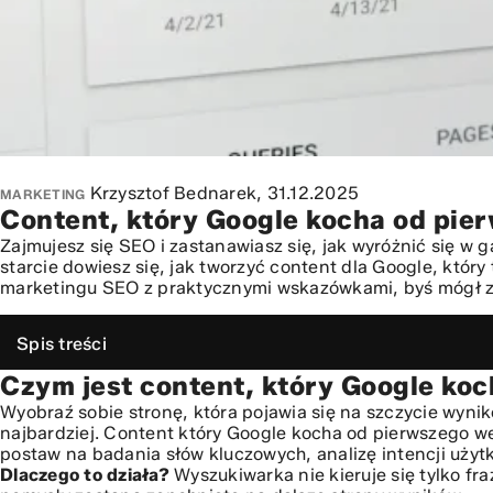
Krzysztof Bednarek,
31.12.2025
MARKETING
Content, który Google kocha od pie
Zajmujesz się SEO i zastanawiasz się, jak wyróżnić się w
starcie dowiesz się, jak tworzyć content dla Google, który
marketingu SEO z praktycznymi wskazówkami, byś mógł zb
Spis treści
Czym jest content, który Google koc
Czym jest content, który Google kocha od pierwszego wejr
Budowanie fundamentów pod content, który Google kocha
Wyobraź sobie stronę, która pojawia się na szczycie wynik
najbardziej. Content który Google kocha od pierwszego wej
Strategia content marketingu w erze algorytmów: Jak two
postaw na badania słów kluczowych, analizę intencji uży
Neuromarketing i psychologia w content, który Google ko
Dlaczego to działa?
Wyszukiwarka nie kieruje się tylko fr
Budowanie społeczności wokół marki a zaufanie wyszukiw