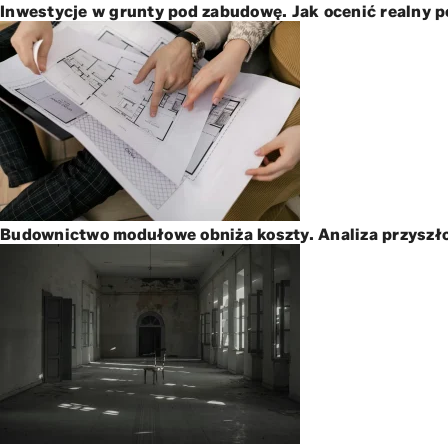
Inwestycje w grunty pod zabudowę. Jak ocenić realny p
Budownictwo modułowe obniża koszty. Analiza przyszło