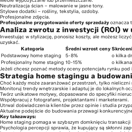
Meble wypożyczane lub przemieszczane.
Neutralizacja ścian – malowanie w jasne tony.
Stylowe dodatki – rośliny, tekstylia, ozdoby.
Profesjonalne zdjęcia.
Profesjonalne przygotowanie oferty sprzedaży
oznacza t
Analiza zwrotu z inwestycji (ROI) w
Inwestując w stylizację, ponosisz koszty, ale możesz licz
uzyskać.
Kategoria
Średni wzrost ceny
Skróceni
Podstawowy home staging
5-8%
o kilka d
Profesjonalny home staging
10-15%
o kilkana
Jeżeli chcesz poznać metody oceny potencjału rynku pod
Strategia home stagingu a budowani
Choć każdy może zaaranżować przestrzeń, tylko nieliczni 
Monitoruj trendy wnętrzarskie i adaptuj je do lokalnych o
Twórz unikatowe motywy, dopasowane do specyfiki nieru
Współpracuj z fotografami, projektantami i marketerami.
Utrwal doświadczenia klientów przez opinie i studia przyp
Aktualne podejście do budowania przewagi konkurencyjnej
Key takeaways:
Home staging pomaga w szybszym domknięciu transakcji i
Psychologia percepcji sprawia, że kupujący są skłonni zapł