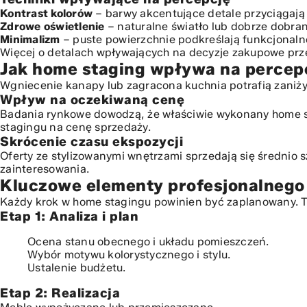
Analiza zwrotu z inwestycji (ROI) w usługi home stagingu
Kontrast kolorów
– barwy akcentujące detale przyciągają
Strategia home stagingu a budowanie przewagi konkurenc
Zdrowe oświetlenie
– naturalne światło lub dobrze dobran
Minimalizm
– puste powierzchnie podkreślają funkcjonaln
Więcej o detalach wpływających na decyzje zakupowe prz
Jak home staging wpływa na percepc
Wgniecenie kanapy lub zagracona kuchnia potrafią zaniży
Wpływ na oczekiwaną cenę
Badania rynkowe dowodzą, że właściwie wykonany home st
stagingu na cenę sprzedaży.
Skrócenie czasu ekspozycji
Oferty ze stylizowanymi wnętrzami sprzedają się średnio 
zainteresowania.
Kluczowe elementy profesjonalnego
Każdy krok w home stagingu powinien być zaplanowany. T
Etap 1: Analiza i plan
Ocena stanu obecnego i układu pomieszczeń.
Wybór motywu kolorystycznego i stylu.
Ustalenie budżetu.
Etap 2: Realizacja