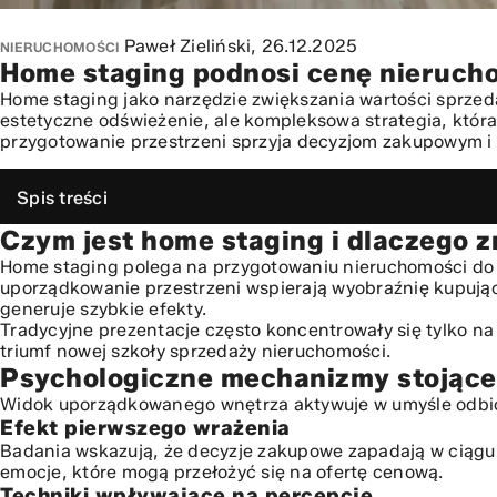
Paweł Zieliński,
26.12.2025
NIERUCHOMOŚCI
Home staging podnosi cenę nieruchom
Home staging jako narzędzie zwiększania wartości sprzed
estetyczne odświeżenie, ale kompleksowa strategia, która
przygotowanie przestrzeni sprzyja decyzjom zakupowym i
Spis treści
Czym jest home staging i dlaczego 
Czym jest home staging i dlaczego zrewolucjonizował ryn
Psychologiczne mechanizmy stojące za skutecznością pr
Home staging polega na przygotowaniu nieruchomości do sp
uporządkowanie przestrzeni wspierają wyobraźnię kupujące
Efekt pierwszego wrażenia
generuje szybkie efekty.
Techniki wpływające na percepcję
Tradycyjne prezentacje często koncentrowały się tylko na
Jak home staging wpływa na percepcję wartości i przyspi
triumf nowej szkoły sprzedaży nieruchomości.
Psychologiczne mechanizmy stojące
Wpływ na oczekiwaną cenę
Skrócenie czasu ekspozycji
Widok uporządkowanego wnętrza aktywuje w umyśle odbior
Kluczowe elementy profesjonalnego przygotowania oferty
Efekt pierwszego wrażenia
Badania wskazują, że decyzje zakupowe zapadają w ciągu k
Etap 1: Analiza i plan
emocje, które mogą przełożyć się na ofertę cenową.
Etap 2: Realizacja
Techniki wpływające na percepcję