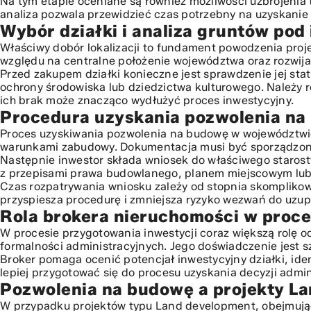
Na tym etapie oceniane są również możliwości uzbrojenia
Pozwolenia na budowę a projekty Land development
analiza pozwala przewidzieć czas potrzebny na uzyskanie 
Wybór działki i analiza gruntów pod
Wsparcie doradcze i optymalizacja procesu
Właściwy dobór lokalizacji to fundament powodzenia proj
względu na centralne położenie województwa oraz rozwijaj
Przed zakupem działki konieczne jest sprawdzenie jej st
ochrony środowiska lub dziedzictwa kulturowego. Należy 
ich brak może znacząco wydłużyć proces inwestycyjny.
Procedura uzyskania pozwolenia na
Proces uzyskiwania pozwolenia na budowę w województwie
warunkami zabudowy. Dokumentacja musi być sporządzona
Następnie inwestor składa wniosek do właściwego starost
z przepisami prawa budowlanego, planem miejscowym lub 
Czas rozpatrywania wniosku zależy od stopnia skompliko
przyspiesza procedurę i zmniejsza ryzyko wezwań do uzup
Rola brokera nieruchomości w proc
W procesie przygotowania inwestycji coraz większą rolę od
formalności administracyjnych. Jego doświadczenie jest 
Broker pomaga ocenić potencjał inwestycyjny działki, ide
lepiej przygotować się do procesu uzyskania decyzji adm
Pozwolenia na budowę a projekty L
W przypadku projektów typu Land development, obejmują