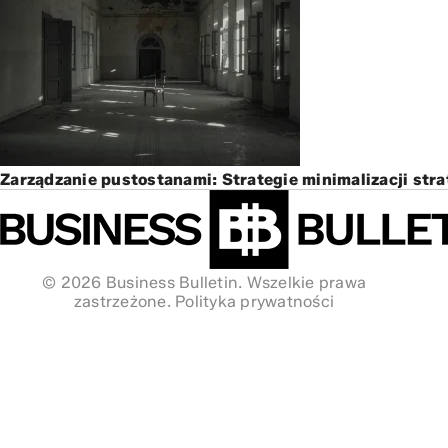
Zarządzanie pustostanami: Strategie minimalizacji stra
© 2026 Business Bulletin. Wszelkie prawa
zastrzeżone.
Polityka prywatności