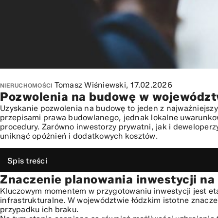
Tomasz Wiśniewski,
17.02.2026
NIERUCHOMOŚCI
Pozwolenia na budowę w województw
Uzyskanie pozwolenia na budowę to jeden z najważniejszy
przepisami prawa budowlanego, jednak lokalne uwarunkow
procedury. Zarówno inwestorzy prywatni, jak i deweloper
uniknąć opóźnień i dodatkowych kosztów.
Spis treści
Znaczenie planowania inwestycji na
Znaczenie planowania inwestycji na etapie Predevelopme
Wybór działki i analiza gruntów pod inwestycję
Kluczowym momentem w przygotowaniu inwestycji jest et
infrastrukturalne. W województwie łódzkim istotne znac
Procedura uzyskania pozwolenia na budowę
przypadku ich braku.
Rola brokera nieruchomości w procesie inwestycyjnym