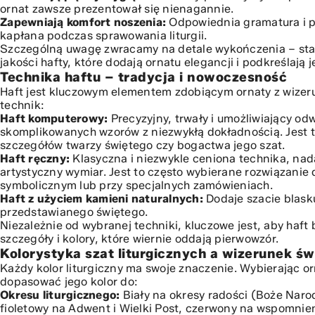
ornat zawsze prezentował się nienagannie.
Zapewniają komfort noszenia:
Odpowiednia gramatura i p
kapłana podczas sprawowania liturgii.
Szczególną uwagę zwracamy na detale wykończenia – stara
jakości hafty, które dodają ornatu elegancji i podkreślają 
Technika haftu – tradycja i nowoczesność
Haft jest kluczowym elementem zdobiącym ornaty z wizer
technik:
Haft komputerowy:
Precyzyjny, trwały i umożliwiający od
skomplikowanych wzorów z niezwykłą dokładnością. Jest 
szczegółów twarzy świętego czy bogactwa jego szat.
Haft ręczny:
Klasyczna i niezwykle ceniona technika, nad
artystyczny wymiar. Jest to często wybierane rozwiązanie
symbolicznym lub przy specjalnych zamówieniach.
Haft z użyciem kamieni naturalnych:
Dodaje szacie blask
przedstawianego świętego.
Niezależnie od wybranej techniki, kluczowe jest, aby haft
szczegóły i kolory, które wiernie oddają pierwowzór.
Kolorystyka szat liturgicznych a wizerunek św
Każdy kolor liturgiczny ma swoje znaczenie. Wybierając o
dopasować jego kolor do:
Okresu liturgicznego:
Biały na okresy radości (Boże Narod
fioletowy na Adwent i Wielki Post, czerwony na wspomnie