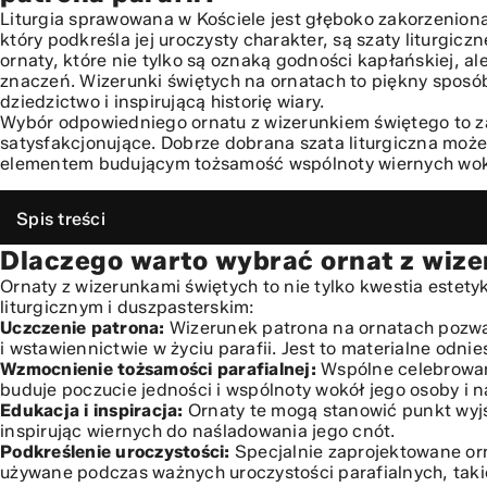
Liturgia sprawowana w Kościele jest głęboko zakorzeniona
który podkreśla jej uroczysty charakter, są szaty liturgic
ornaty, które nie tylko są oznaką godności kapłańskiej, 
znaczeń. Wizerunki świętych na ornatach to piękny sposó
dziedzictwo i inspirującą historię wiary.
Wybór odpowiedniego ornatu z wizerunkiem świętego to z
satysfakcjonujące. Dobrze dobrana szata liturgiczna może
elementem budującym tożsamość wspólnoty wiernych wok
Spis treści
Dlaczego warto wybrać ornat z wiz
Dlaczego warto wybrać ornat z wizerunkiem świętego?
Jak wybrać idealny ornat z wizerunkiem świętego?
Ornaty z wizerunkami świętych to nie tylko kwestia estet
liturgicznym i duszpasterskim:
Wybór patrona i jego przedstawienia
Uczczenie patrona:
Wizerunek patrona na ornatach pozwa
Materiał i jakość wykonania
i wstawiennictwie w życiu parafii. Jest to materialne od
Technika haftu – tradycja i nowoczesność
Wzmocnienie tożsamości parafialnej:
Wspólne celebrowani
Kolorystyka szat liturgicznych a wizerunek świętego
buduje poczucie jedności i wspólnoty wokół jego osoby i n
Edukacja i inspiracja:
Ornaty te mogą stanowić punkt wyjś
Wizerunek patrona – wybór kluczowy dla parafii
inspirując wiernych do naśladowania jego cnót.
Personalizacja – unikalny charakter
Podkreślenie uroczystości:
Specjalnie zaprojektowane or
Pielęgnacja ornatów z haftami
używane podczas ważnych uroczystości parafialnych, taki