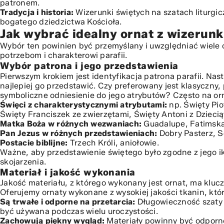
patronem.
Podsumowanie – ornat jako świadectwo wiary
Tradycja i historia:
Wizerunki świętych na szatach liturgi
bogatego dziedzictwa Kościoła.
Jak wybrać idealny ornat z wizerun
Wybór ten powinien być przemyślany i uwzględniać wiele 
potrzebom i charakterowi parafii.
Wybór patrona i jego przedstawienia
Pierwszym krokiem jest identyfikacja patrona parafii. Nas
najlepiej go przedstawić. Czy preferowany jest klasyczny
symboliczne odniesienie do jego atrybutów? Często na orn
Święci z charakterystycznymi atrybutami:
np. Święty Pio
Święty Franciszek ze zwierzętami, Święty Antoni z Dziecią
Matka Boża w różnych wezwaniach:
Guadalupe, Fatimska,
Pan Jezus w różnych przedstawieniach:
Dobry Pasterz, S
Postacie biblijne:
Trzech Króli, aniołowie.
Ważne, aby przedstawienie świętego było zgodne z jego i
skojarzenia.
Materiał i jakość wykonania
Jakość materiału, z którego wykonany jest ornat, ma kluczo
Oferujemy ornaty wykonane z wysokiej jakości tkanin, któ
Są trwałe i odporne na przetarcia:
Długowieczność szaty l
być używana podczas wielu uroczystości.
Zachowują piękny wygląd:
Materiały powinny być odporne