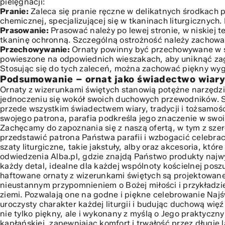
pielęgnacji:
Pranie:
Zaleca się pranie ręczne w delikatnych środkach p
chemicznej, specjalizującej się w tkaninach liturgicznych.
Prasowanie:
Prasować należy po lewej stronie, w niskiej 
tkaninę ochronną. Szczególną ostrożność należy zachowa
Przechowywanie:
Ornaty powinny być przechowywane w s
powieszone na odpowiednich wieszakach, aby uniknąć zag
Stosując się do tych zaleceń, można zachować piękny wyglą
Podsumowanie – ornat jako świadectwo wiary
Ornaty z wizerunkami świętych stanowią potężne narzędzi
jednoczeniu się wokół swoich duchowych przewodników. S
przede wszystkim świadectwem wiary, tradycji i tożsamośc
swojego patrona, parafia podkreśla jego znaczenie w swoim 
Zachęcamy do zapoznania się z naszą ofertą, w tym z sz
przedstawić patrona Państwa parafii i wzbogacić celebrac
szaty liturgiczne, takie jakstuły, alby oraz akcesoria, któ
odwiedzenia Alba.pl, gdzie znajdą Państwo produkty najwy
każdy detal, idealne dla każdej wspólnoty kościelnej poszu
haftowane ornaty z wizerunkami świętych są projektowane 
nieustannym przypomnieniem o Bożej miłości i przykładzie
ziemi. Pozwalają one na godne i piękne celebrowanie Najś
uroczysty charakter każdej liturgii i budując duchową wię
nie tylko piękny, ale i wykonany z myślą o Jego praktycz
kapłańskiej, zapewniając komfort i trwałość przez długie