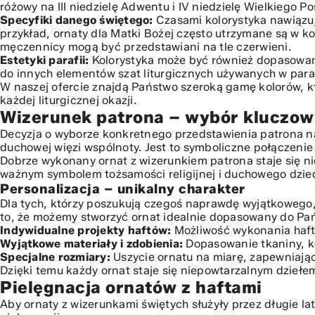
różowy na III niedzielę Adwentu i IV niedzielę Wielkiego P
Specyfiki danego świętego:
Czasami kolorystyka nawiązuj
przykład, ornaty dla Matki Bożej często utrzymane są w ko
męczennicy mogą być przedstawiani na tle czerwieni.
Estetyki parafii:
Kolorystyka może być również dopasowana
do innych elementów szat liturgicznych używanych w paraf
W naszej ofercie znajdą Państwo szeroką gamę kolorów, k
każdej liturgicznej okazji.
Wizerunek patrona – wybór kluczowy
Decyzja o wyborze konkretnego przedstawienia patrona 
duchowej więzi wspólnoty. Jest to symboliczne połączenie hi
Dobrze wykonany ornat z wizerunkiem patrona staje się ni
ważnym symbolem tożsamości religijnej i duchowego dzie
Personalizacja – unikalny charakter
Dla tych, którzy poszukują czegoś naprawdę wyjątkowego,
to, że możemy stworzyć ornat idealnie dopasowany do Pa
Indywidualne projekty haftów:
Możliwość wykonania haftu
Wyjątkowe materiały i zdobienia:
Dopasowanie tkaniny, ko
Specjalne rozmiary:
Uszycie ornatu na miarę, zapewniają
Dzięki temu każdy ornat staje się niepowtarzalnym dziełe
Pielęgnacja ornatów z haftami
Aby ornaty z wizerunkami świętych służyły przez długie la