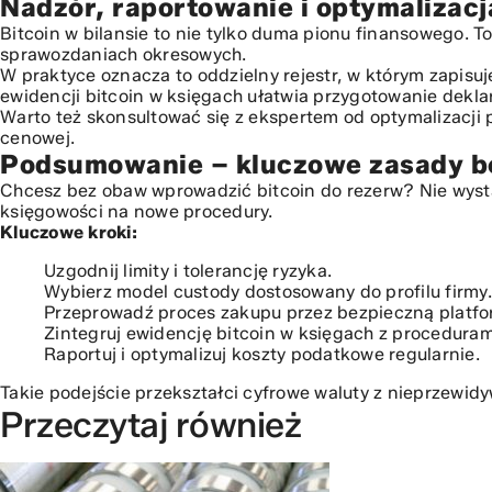
Nadzór, raportowanie i optymalizac
Bitcoin w bilansie to nie tylko duma pionu finansowego. 
sprawozdaniach okresowych.
W praktyce oznacza to oddzielny rejestr, w którym zapisu
ewidencji bitcoin w księgach ułatwia przygotowanie dekla
Warto też skonsultować się z ekspertem od optymalizacji 
cenowej.
Podsumowanie – kluczowe zasady be
Chcesz bez obaw wprowadzić bitcoin do rezerw? Nie wystar
księgowości na nowe procedury.
Kluczowe kroki:
Uzgodnij limity i tolerancję ryzyka.
Wybierz model custody dostosowany do profilu firmy.
Przeprowadź proces zakupu przez bezpieczną platfo
Zintegruj ewidencję bitcoin w księgach z procedura
Raportuj i optymalizuj koszty podatkowe regularnie.
Takie podejście przekształci cyfrowe waluty z nieprzewid
Przeczytaj również