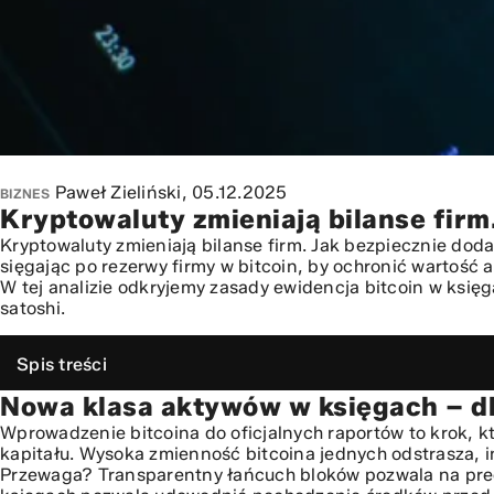
Paweł Zieliński,
05.12.2025
BIZNES
Kryptowaluty zmieniają bilanse firm
Kryptowaluty zmieniają bilanse firm. Jak bezpiecznie doda
sięgając po rezerwy firmy w bitcoin, by ochronić wartość 
W tej analizie odkryjemy zasady ewidencja bitcoin w ksi
satoshi.
Spis treści
Nowa klasa aktywów w księgach – dl
Nowa klasa aktywów w księgach – dlaczego firmy sięgają 
Fundamenty bezpieczeństwa: polityka alokacji i ryzyka
Wprowadzenie bitcoina do oficjalnych raportów to krok, kt
kapitału. Wysoka zmienność bitcoina jednych odstrasza, i
Wybór podmiotu i mechanizmu przechowywania – kustodia
Przewaga? Transparentny łańcuch bloków pozwala na precyz
Proces implementacji: od decyzji do pierwszego zakupu