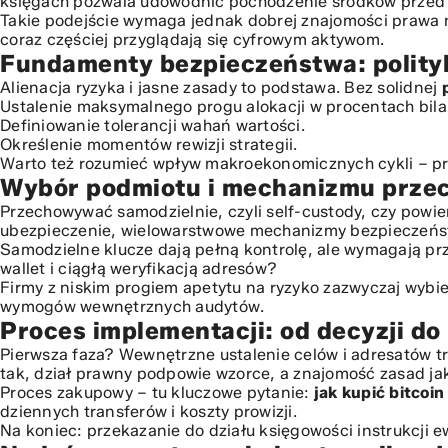
księgach pozwala udowodnić pochodzenie środków przed
Nadzór, raportowanie i optymalizacja podatkowa
Takie podejście wymaga jednak dobrej znajomości prawa 
coraz częściej przyglądają się cyfrowym aktywom.
Podsumowanie – kluczowe zasady bezpiecznej alokacji
Fundamenty bezpieczeństwa: polityka
Alienacja ryzyka i jasne zasady to podstawa. Bez solidnej
Ustalenie maksymalnego progu alokacji w procentach bila
Definiowanie tolerancji wahań wartości.
Określenie momentów rewizji strategii.
Warto też rozumieć wpływ makroekonomicznych cykli – pr
Wybór podmiotu i mechanizmu przec
Przechowywać samodzielnie, czyli self-custody, czy powi
ubezpieczenie, wielowarstwowe mechanizmy bezpieczeństw
Samodzielne klucze dają pełną kontrolę, ale wymagają prz
wallet i ciągłą weryfikacją adresów?
Firmy z niskim progiem apetytu na ryzyko zazwyczaj wybie
wymogów wewnętrznych audytów.
Proces implementacji: od decyzji d
Pierwsza faza? Wewnętrzne ustalenie celów i adresatów tr
tak, dział prawny podpowie wzorce, a znajomość zasad
ja
Proces zakupowy – tu kluczowe pytanie:
jak kupić bitcoin
dziennych transferów i koszty prowizji.
Na koniec: przekazanie do działu księgowości instrukcji ew