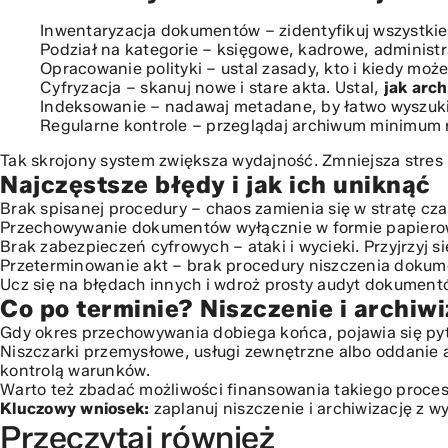
Inwentaryzacja dokumentów – zidentyfikuj wszystkie n
Podział na kategorie – księgowe, kadrowe, administr
Opracowanie polityki – ustal zasady, kto i kiedy mo
Cyfryzacja – skanuj nowe i stare akta. Ustal,
jak arc
Indeksowanie – nadawaj metadane, by łatwo wyszuki
Regularne kontrole – przeglądaj archiwum minimum r
Tak skrojony system zwiększa wydajność. Zmniejsza stres 
Najczęstsze błędy i jak ich uniknąć
Brak spisanej procedury – chaos zamienia się w stratę cza
Przechowywanie dokumentów wyłącznie w formie papierow
Brak zabezpieczeń cyfrowych – ataki i wycieki. Przyjrzyj
Przeterminowanie akt – brak procedury niszczenia doku
Ucz się na błędach innych i wdroż prosty audyt dokument
Co po terminie? Niszczenie i archi
Gdy okres przechowywania dobiega końca, pojawia się pyt
Niszczarki przemysłowe, usługi zewnętrzne albo oddanie 
kontrolą warunków.
Warto też zbadać możliwości finansowania takiego proce
Kluczowy wniosek:
zaplanuj niszczenie i archiwizację z 
Przeczytaj również