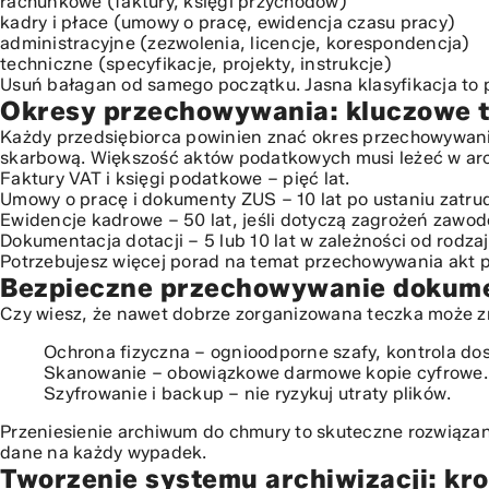
rachunkowe (faktury, księgi przychodów)
kadry i płace (umowy o pracę, ewidencja czasu pracy)
Co po terminie? Niszczenie i archiwizacja długoterminowa
administracyjne (zezwolenia, licencje, korespondencja)
techniczne (specyfikacje, projekty, instrukcje)
Usuń bałagan od samego początku. Jasna klasyfikacja to 
Okresy przechowywania: kluczowe t
Każdy przedsiębiorca powinien znać okres przechowywania 
skarbową. Większość aktów podatkowych musi leżeć w arc
Faktury VAT i księgi podatkowe – pięć lat.
Umowy o pracę i dokumenty ZUS – 10 lat po ustaniu zatrud
Ewidencje kadrowe – 50 lat, jeśli dotyczą zagrożeń zawo
Dokumentacja dotacji – 5 lub 10 lat w zależności od rodza
Potrzebujesz więcej porad na temat przechowywania akt 
Bezpieczne przechowywanie dokume
Czy wiesz, że nawet dobrze zorganizowana teczka może zn
Ochrona fizyczna – ognioodporne szafy, kontrola do
Skanowanie – obowiązkowe darmowe kopie cyfrowe.
Szyfrowanie i backup – nie ryzykuj utraty plików.
Przeniesienie archiwum do chmury to skuteczne rozwiązan
dane na każdy wypadek.
Tworzenie systemu archiwizacji: kro