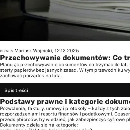
Mariusz Wójcicki,
12.12.2025
BIZNES
Przechowywanie dokumentów: Co trzy
Planując przechowywanie dokumentów co trzymać ile lat, 
sterty papierów bez jasnych zasad. W tym przewodniku wy
zachować porządek na lata.
Spis treści
Podstawy prawne i kategorie dokum
Podstawy prawne i kategorie dokumentów w firmie
Okresy przechowywania: kluczowe terminy dla każdego pr
Pozwolenia, faktury, umowy i protokoły – każdy z tych z
rozporządzeniami resortu finansów i podatkowymi. Czase
Bezpieczne przechowywanie dokumentów: od papieru do
przedsiębiorców
, by wiedzieć, jak zabezpieczyć cyfrowe pl
Tworzenie systemu archiwizacji: krok po kroku
Dokumenty dzielą się na kategorie:
Najczęstsze błędy i jak ich uniknąć