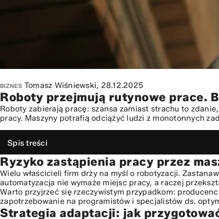
Tomasz Wiśniewski,
28.12.2025
BIZNES
Roboty przejmują rutynowe prace. B
Roboty zabierają pracę: szansa zamiast strachu to zdani
pracy. Maszyny potrafią odciążyć ludzi z monotonnych za
Spis treści
Ryzyko zastąpienia pracy przez mas
Ryzyko zastąpienia pracy przez maszyny: czy słusznie ob
Strategia adaptacji: jak przygotować firmę i zespół na zm
Wielu właścicieli firm drży na myśl o robotyzacji. Zastan
automatyzacja nie wymaże miejsc pracy, a raczej przekszt
Tworzenie nowych wartości: innowacje procesowe w erze
Warto przyjrzeć się rzeczywistym przypadkom: producenci 
Kompetencje przyszłości: rozwój zespołu w dynamicznym
zapotrzebowanie na programistów i specjalistów ds. optyma
Prawo i etyka: regulatory AI a decyzje biznesowe
Strategia adaptacji: jak przygotowa