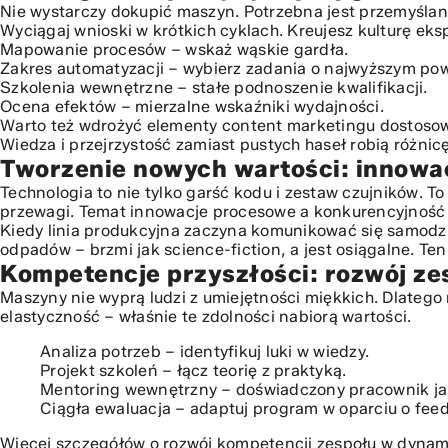
Podsumowanie: Budowanie przewagi konkurencyjnej po
Nie wystarczy dokupić maszyn. Potrzebna jest przemyślana
Wyciągaj wnioski w krótkich cyklach. Kreujesz kulturę ek
Mapowanie procesów – wskaż wąskie gardła.
Zakres automatyzacji – wybierz zadania o najwyższym po
Szkolenia wewnętrzne – stałe podnoszenie kwalifikacji.
Ocena efektów – mierzalne wskaźniki wydajności.
Warto też wdrożyć elementy content marketingu dostoso
Wiedza i przejrzystość zamiast pustych haseł robią różnicę
Tworzenie nowych wartości: innowa
Technologia to nie tylko garść kodu i zestaw czujników. To
przewagi. Temat innowacje procesowe a konkurencyjność s
Kiedy linia produkcyjna zaczyna komunikować się samodzie
odpadów – brzmi jak science-fiction, a jest osiągalne. T
Kompetencje przyszłości: rozwój z
Maszyny nie wyprą ludzi z umiejętności miękkich. Dlatego
elastyczność – właśnie te zdolności nabiorą wartości.
Analiza potrzeb – identyfikuj luki w wiedzy.
Projekt szkoleń – łącz teorię z praktyką.
Mentoring wewnętrzny – doświadczony pracownik ja
Ciągła ewaluacja – adaptuj program w oparciu o fee
Więcej szczegółów o
rozwój kompetencji zespołu w dyna