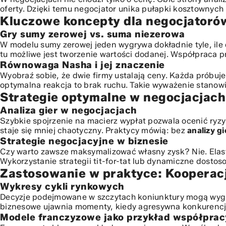
Równowaga Nasha i jej znaczenie
oferty. Dzięki temu negocjator unika pułapki kosztownych
Strategie optymalne w negocjacjach dwustronnych
Kluczowe koncepty dla negocjatoró
Analiza gier w negocjacjach
Gry sumy zerowej vs. suma niezerowa
Strategie negocjacyjne w biznesie
W modelu sumy zerowej jeden wygrywa dokładnie tyle, ile 
Zastosowanie w praktyce: Kooperacja vs. Konkurencja
tu możliwe jest tworzenie wartości dodanej. Współpraca pr
Równowaga Nasha i jej znaczenie
Wykresy cykli rynkowych
Wyobraź sobie, że dwie firmy ustalają ceny. Każda próbuj
Modele franczyzowe jako przykład współpracy
optymalna reakcja to brak ruchu. Takie wyważenie stanow
Pułapki decyzyjne i jak ich unikać
Strategie optymalne w negocjacjac
Nadmierne założenia o przeciwniku
Analiza gier w negocjacjach
Unikanie heurystyk i biasów
Szybkie spojrzenie na macierz wypłat pozwala ocenić ryzy
Budowanie długoterminowej przewagi
staje się mniej chaotyczny. Praktycy mówią: bez
analizy g
Optymalizacja decyzji firmowych
Strategie negocjacyjne w biznesie
Czy warto zawsze maksymalizować własny zysk? Nie. Elasty
Innowacje procesowe jako motor wzrostu
Wykorzystanie strategii tit-for-tat lub dynamiczne dosto
Zastosowanie w praktyce: Kooperacj
Wykresy cykli rynkowych
Decyzje podejmowane w szczytach koniunktury mogą wygląd
biznesowe
ujawnia momenty, kiedy agresywna konkurencja
Modele franczyzowe jako przykład współprac