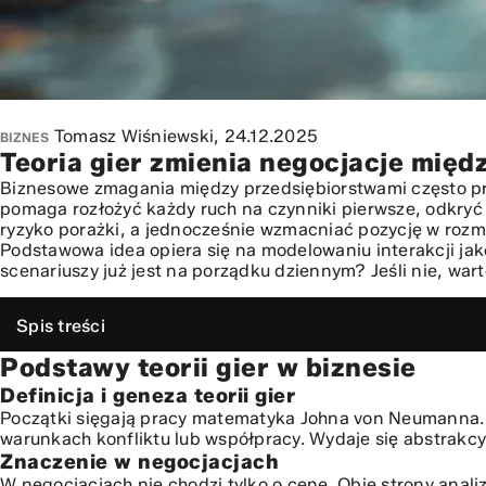
Tomasz Wiśniewski,
24.12.2025
BIZNES
Teoria gier zmienia negocjacje międ
Biznesowe zmagania między przedsiębiorstwami często pr
pomaga rozłożyć każdy ruch na czynniki pierwsze, odkryć
ryzyko porażki, a jednocześnie wzmacniać pozycję w roz
Podstawowa idea opiera się na modelowaniu interakcji jako 
scenariuszy już jest na porządku dziennym? Jeśli nie, war
Spis treści
Podstawy teorii gier w biznesie
Podstawy teorii gier w biznesie
Definicja i geneza teorii gier
Definicja i geneza teorii gier
Znaczenie w negocjacjach
Początki sięgają pracy matematyka Johna von Neumanna. Id
warunkach konfliktu lub współpracy. Wydaje się abstrakcyj
Kluczowe koncepty dla negocjatorów
Znaczenie w negocjacjach
Gry sumy zerowej vs. suma niezerowa
W negocjacjach nie chodzi tylko o cenę. Obie strony analiz