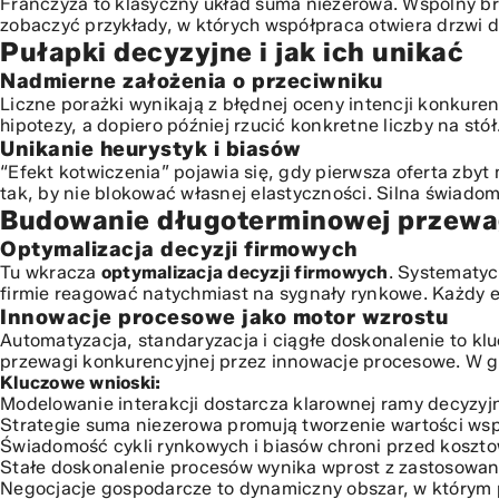
Franczyza to klasyczny układ suma niezerowa. Wspólny bra
zobaczyć przykłady, w których współpraca otwiera drzwi 
Pułapki decyzyjne i jak ich unikać
Nadmierne założenia o przeciwniku
Liczne porażki wynikają z błędnej oceny intencji konkur
hipotezy, a dopiero później rzucić konkretne liczby na stół
Unikanie heurystyk i biasów
“Efekt kotwiczenia” pojawia się, gdy pierwsza oferta zby
tak, by nie blokować własnej elastyczności. Silna świadom
Budowanie długoterminowej przewa
Optymalizacja decyzji firmowych
Tu wkracza
optymalizacja decyzji firmowych
. Systematyc
firmie reagować natychmiast na sygnały rynkowe. Każdy e
Innowacje procesowe jako motor wzrostu
Automatyzacja, standaryzacja i ciągłe doskonalenie to kl
przewagi konkurencyjnej przez innowacje procesowe
. W 
Kluczowe wnioski:
Modelowanie interakcji dostarcza klarownej ramy decyzyjn
Strategie suma niezerowa promują tworzenie wartości wsp
Świadomość cykli rynkowych i biasów chroni przed koszt
Stałe doskonalenie procesów wynika wprost z zastosowania
Negocjacje gospodarcze to dynamiczny obszar, w którym p