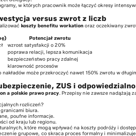
rogramy, w których pracownik może łączyć okresy intensywn
estycja versus zwrot z liczb
nalizować
koszty benefitu workation
oraz oczekiwany zwrot
bę)
Potencjał zwrotu
zł
wzrost satysfakcji o 20%
poprawa relacji, lepsza komunikacja
bezpieczeństwo pracy zdalnej
klarowność procesów
do nakładów może przekroczyć nawet 150% zwrotu w długim 
 ubezpieczenie, ZUS i odpowiedzialn
on a polskie prawo pracy
. Przepisy nie zawsze nadążają 
jalnych rozliczeń?
granicami biura.
ane, poufne informacje.
ści od kraju lub regionu.
turalnych
, które mogą wpływać na koszty podróży i dostęp
czenie grupowe, co skraca proces formalny i minimalizuj