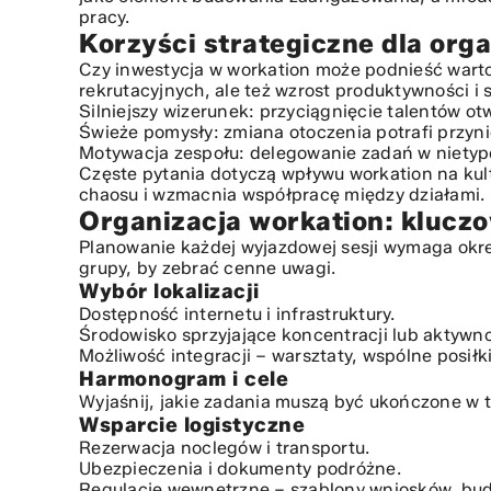
pracy.
Wsparcie logistyczne
Korzyści strategiczne dla org
Analiza kosztów workation: inwestycja versus zwr
Czy inwestycja w workation może podnieść war
Prawne i logistyczne pułapki: ubezpieczenie, ZU
rekrutacyjnych, ale też wzrost produktywności i
Podsumowanie: Jak wdrożyć workation jako trwa
Silniejszy wizerunek: przyciągnięcie talentów o
Świeże pomysły: zmiana otoczenia potrafi przyn
Motywacja zespołu: delegowanie zadań w nietyp
Częste pytania dotyczą wpływu workation na kul
chaosu i wzmacnia współpracę między działami.
Organizacja workation: klucz
Planowanie każdej wyjazdowej sesji wymaga okreś
grupy, by zebrać cenne uwagi.
Wybór lokalizacji
Dostępność internetu i infrastruktury.
Środowisko sprzyjające koncentracji lub aktyw
Możliwość integracji – warsztaty, wspólne posiłki
Harmonogram i cele
Wyjaśnij, jakie zadania muszą być ukończone w t
Wsparcie logistyczne
Rezerwacja noclegów i transportu.
Ubezpieczenia i dokumenty podróżne.
Regulacje wewnętrzne – szablony wniosków, budż