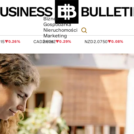
Biznes
Gospodarka
Nieruchomości
Marketing
Inne
26%
CAD
2.6212
0.29%
NZD
2.0750
0.08%
SGD
2