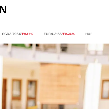
.7966
0.14%
EUR
4.2156
0.26%
HUF
0.0110
0.17%