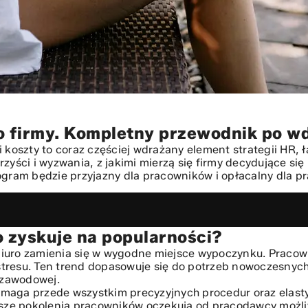
do firmy. Kompletny przewodnik po w
 koszty to coraz częściej wdrażany element strategii HR, 
zyści i wyzwania, z jakimi mierzą się firmy decydujące się
ogram będzie przyjazny dla pracowników i opłacalny dla p
o zyskuje na popularności?
arności?
 branding i innowacyjność
biuro zamienia się w wygodne miejsce wypoczynku. Pracow
i stresu. Ten trend dopasowuje się do potrzeb nowoczesnyc
tecznego programu
i zawodowej.
maga przede wszystkim precyzyjnych procedur oraz elasty
sze pokolenia pracowników oczekują od pracodawcy możl