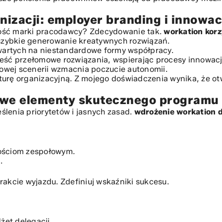
anizacji: employer branding i innowa
ot z liczb
tość marki pracodawcy? Zdecydowanie tak.
workation korz
S i odpowiedzialność
 szybkie generowanie kreatywnych rozwiązań.
ły benefit?
twartych na niestandardowe formy współpracy.
ieść przełomowe rozwiązania, wspierając procesy
innowac
owej scenerii wzmacnia poczucie autonomii.
turę organizacyjną. Z mojego doświadczenia wynika, że o
owe elementy skutecznego programu
lenia priorytetów i jasnych zasad.
wdrożenie workation 
nościom zespołowym.
.
rakcie wyjazdu. Zdefiniuj wskaźniki sukcesu.
et delegacji.