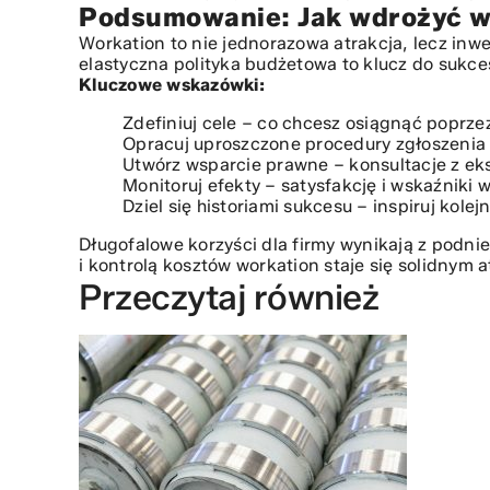
Podsumowanie: Jak wdrożyć wo
Workation to nie jednorazowa atrakcja, lecz inw
elastyczna polityka budżetowa to klucz do sukces
Kluczowe wskazówki:
Zdefiniuj cele – co chcesz osiągnąć poprze
Opracuj uproszczone procedury zgłoszenia i 
Utwórz wsparcie prawne – konsultacje z ek
Monitoruj efekty – satysfakcję i wskaźniki 
Dziel się historiami sukcesu – inspiruj kolej
Długofalowe korzyści dla firmy wynikają z podni
i kontrolą kosztów workation staje się solidny
Przeczytaj również